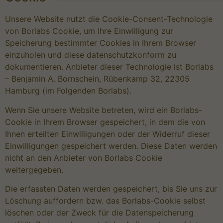
Hier finden Sie eine Übersicht über alle verwend
Unsere Website nutzt die Cookie-Consent-Technologie
Cookies. Sie können Ihre Einwilligung zu ganzen
Kategorien geben oder sich weitere Information
von Borlabs Cookie, um Ihre Einwilligung zur
anzeigen lassen und so nur bestimmte Cookies
Speicherung bestimmter Cookies in Ihrem Browser
auswählen.
einzuholen und diese datenschutzkonform zu
Alle akzeptieren
Speichern
dokumentieren. Anbieter dieser Technologie ist Borlabs
– Benjamin A. Bornschein, Rübenkamp 32, 22305
Zurück
Nur essenzielle Cookies akzeptieren
Hamburg (im Folgenden Borlabs).
Essenziell (1)
Wenn Sie unsere Website betreten, wird ein Borlabs-
Cookie in Ihrem Browser gespeichert, in dem die von
Essenzielle Cookies ermöglichen grundlegende
Funktionen und sind für die einwandfreie Funktion der
Ihnen erteilten Einwilligungen oder der Widerruf dieser
Website erforderlich.
Einwilligungen gespeichert werden. Diese Daten werden
Cookie-Informationen anzeigen
nicht an den Anbieter von Borlabs Cookie
weitergegeben.
Externe Medien (1)
Die erfassten Daten werden gespeichert, bis Sie uns zur
Inhalte von Videoplattformen und Social-Media-
Plattformen werden standardmäßig blockiert. Wenn
Löschung auffordern bzw. das Borlabs-Cookie selbst
Cookies von externen Medien akzeptiert werden, beda
der Zugriff auf diese Inhalte keiner manuellen Einwilli
löschen oder der Zweck für die Datenspeicherung
mehr.